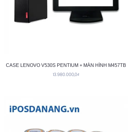
CASE LENOVO V530S PENTIUM + MÀN HÌNH M457TB
13.980.000,0
₫