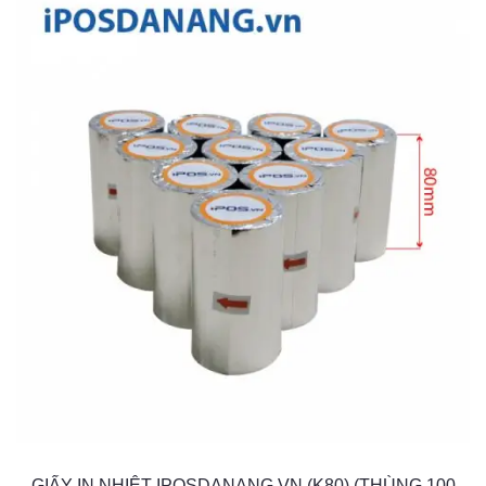
GIẤY IN NHIỆT IPOSDANANG.VN (K80) (THÙNG 100