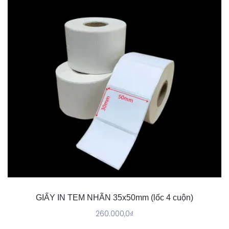
GIẤY IN TEM NHÃN 35x50mm (lốc 4 cuộn)
260.000,0
₫