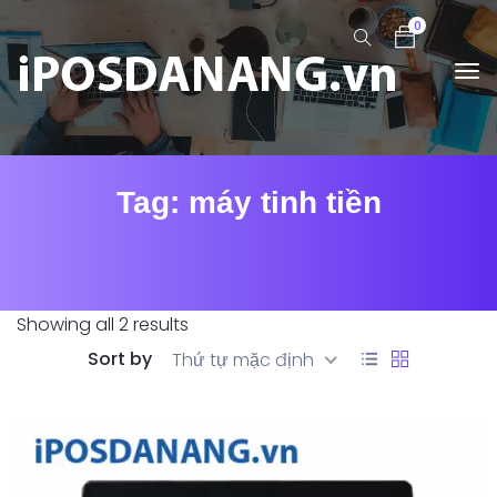
0
Tag:
máy tinh tiền
Showing all 2 results
Sort by
Thứ tự mặc định