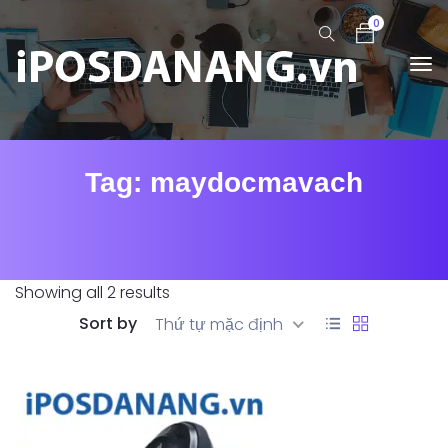
0
Tag:
maydocmavach
Showing all 2 results
Sort by
Thứ tự mặc định